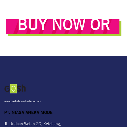
BUY NOW OR
NEVER!
www.goshshoes-fashion.com
PT. NIAGA ANEKA MODE
Jl. Undaan Wetan 2C, Ketabang,