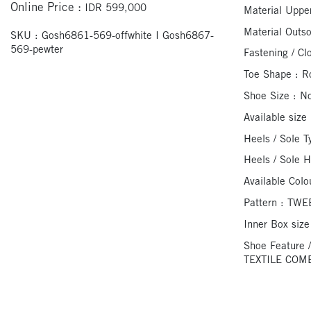
Online Price :
IDR 599,000
Material Upper
Material Outso
SKU :
Gosh6861-569-offwhite I Gosh6867-
569-pewter
Fastening / Cl
Toe Shape : R
Shoe Size : N
Available size
Heels / Sole 
Heels / Sole H
Available Co
Pattern : TW
Inner Box size
Shoe Feature 
TEXTILE COM