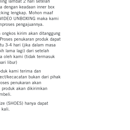
ng lambat 2 hari setelah
ma dengan keadaan inner box
packing lengkap. Mohon maaf
da VIDEO UNBOXING maka kami
mproses pengajuannya.
 ongkos kirim akan ditanggung
 Proses penukaran produk dapat
 3-4 hari (jika dalam masa
ih lama lagi) dari setelah
ma oleh kami (tidak termasuk
ri libur)
roduk kami terima dan
ect/kecacatan bukan dari pihak
roses penukaran akan
n produk akan dikirimkan
mbeli.
ize (SHOES) hanya dapat
 kali.