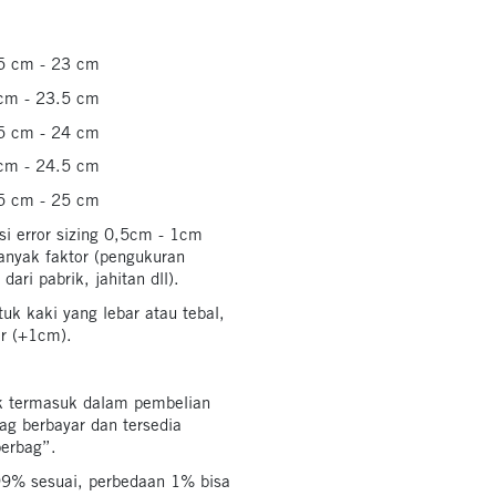
.5 cm - 23 cm
 cm - 23.5 cm
.5 cm - 24 cm
 cm - 24.5 cm
.5 cm - 25 cm
si error sizing 0,5cm - 1cm
anyak faktor (pengukuran
dari pabrik, jahitan dll).
uk kaki yang lebar atau tebal,
r (+1cm).
k termasuk dalam pembelian
ag berbayar dan tersedia
perbag”.
99% sesuai, perbedaan 1% bisa