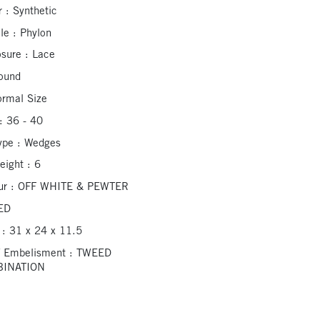
 : Synthetic
le : Phylon
osure : Lace
ound
ormal Size
 : 36 - 40
Type : Wedges
eight : 6
lour : OFF WHITE & PEWTER
EED
 : 31 x 24 x 11.5
/ Embelisment : TWEED
BINATION