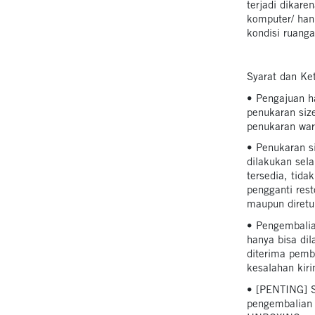
terjadi dikare
komputer/ han
kondisi ruanga
Syarat dan Ke
• Pengajuan h
penukaran siz
penukaran war
• Penukaran s
dilakukan sel
tersedia, tid
pengganti rest
maupun diretur
• Pengembalia
hanya bisa dil
diterima pembe
kesalahan kiri
• [PENTING] S
pengembalian 