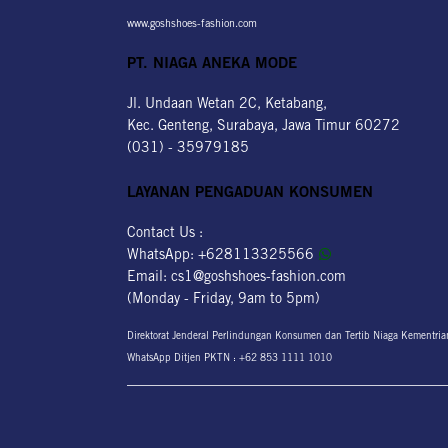
www.goshshoes-fashion.com
PT. NIAGA ANEKA MODE
Jl. Undaan Wetan 2C, Ketabang,
Kec. Genteng, Surabaya, Jawa Timur 60272
(031) - 35979185
LAYANAN PENGADUAN KONSUMEN
Contact Us :
WhatsApp:
+628113325566
Email:
cs1@goshshoes-fashion.com
(Monday - Friday, 9am to 5pm)
Direktorat Jenderal Perlindungan Konsumen dan Tertib Niaga Kementri
WhatsApp Ditjen PKTN :
+62 853 1111 1010