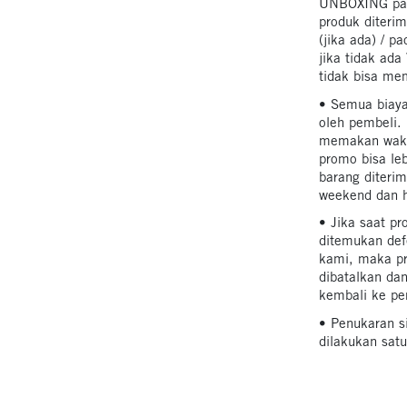
UNBOXING pali
produk diteri
(jika ada) / 
jika tidak a
tidak bisa me
• Semua biaya
oleh pembeli.
memakan waktu
promo bisa leb
barang diteri
weekend dan ha
• Jika saat p
ditemukan def
kami, maka p
dibatalkan da
kembali ke pe
• Penukaran s
dilakukan satu