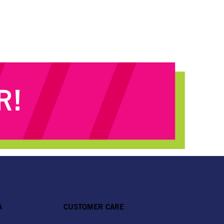
R!
A
CUSTOMER CARE