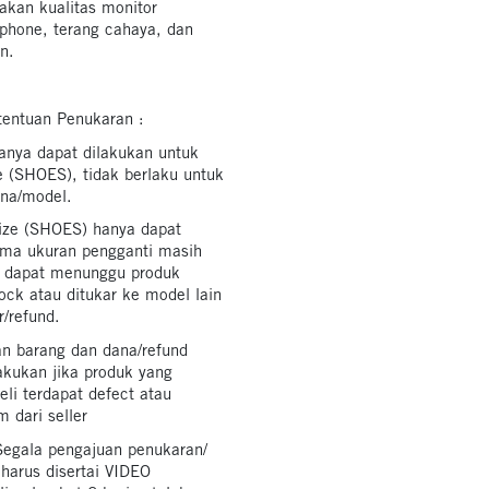
nakan kualitas monitor
phone, terang cahaya, dan
n.
tentuan Penukaran :
anya dapat dilakukan untuk
e (SHOES), tidak berlaku untuk
na/model.
ize (SHOES) hanya dapat
ama ukuran pengganti masih
ak dapat menunggu produk
ock atau ditukar ke model lain
/refund.
n barang dan dana/refund
akukan jika produk yang
li terdapat defect atau
m dari seller
egala pengajuan penukaran/
harus disertai VIDEO